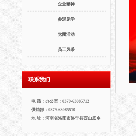
企业精神
参观见学
党团活动
员工风采
联系我们
电 话：办公室：0379-63085712
供销部：0379-63085510
地 址：河南省洛阳市洛宁县西山底乡